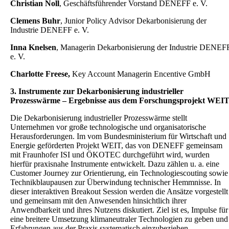
Christian Noll
, Geschäftsführender Vorstand DENEFF e. V.
Clemens Buhr
, Junior Policy Advisor Dekarbonisierung der
Industrie DENEFF e. V.
Inna Knelsen
, Managerin Dekarbonisierung der Industrie DENEF
e. V.
Charlotte Freese,
Key Account Managerin Encentive GmbH
3. Instrumente zur Dekarbonisierung industrieller
Prozesswärme – Ergebnisse aus dem Forschungsprojekt WEI
Die Dekarbonisierung industrieller Prozesswärme stellt
Unternehmen vor große technologische und organisatorische
Herausforderungen. Im vom Bundesministerium für Wirtschaft und
Energie geförderten Projekt WEIT, das von DENEFF gemeinsam
mit Fraunhofer ISI und ÖKOTEC durchgeführt wird, wurden
hierfür praxisnahe Instrumente entwickelt. Dazu zählen u. a. eine
Customer Journey zur Orientierung, ein Technologiescouting sowie
Technikblaupausen zur Überwindung technischer Hemmnisse. In
dieser interaktiven Breakout Session werden die Ansätze vorgestellt
und gemeinsam mit den Anwesenden hinsichtlich ihrer
Anwendbarkeit und ihres Nutzens diskutiert. Ziel ist es, Impulse für
eine breitere Umsetzung klimaneutraler Technologien zu geben und
Erfahrungen aus der Praxis systematisch einzubeziehen.