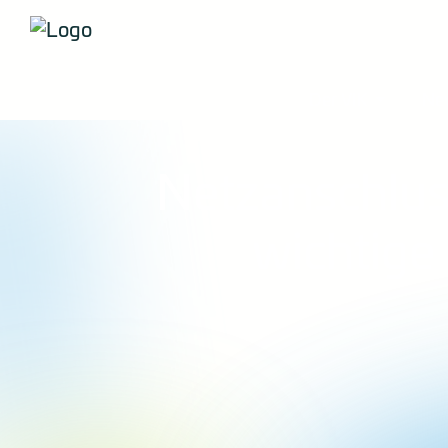
Der VIK
New
Netzanschlus
wichtige 