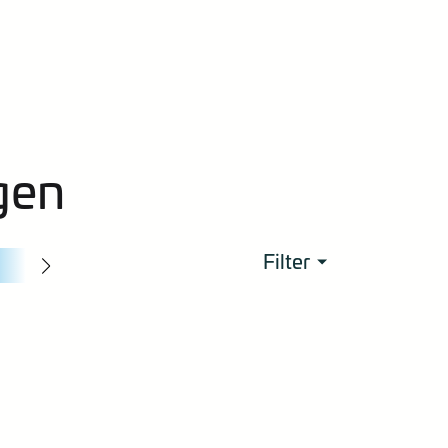
gen
Filter
2025