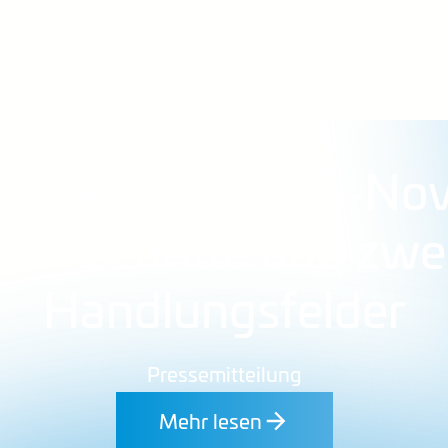
s & Presse
Publikationen
Veranstaltungen
spaket und EEG-Novel
Fortschritte und zwe
Handlungsfelder
Pressemitteilung
Mehr lesen