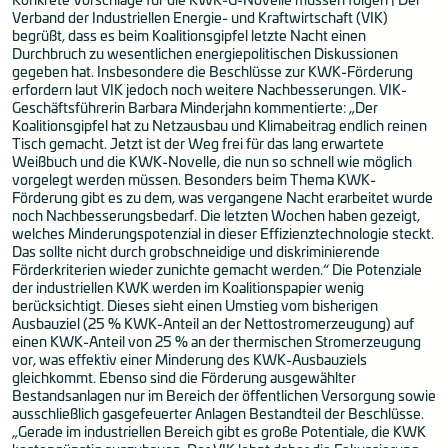
Verband der Industriellen Energie- und Kraftwirtschaft (VIK)
begrüßt, dass es beim Koalitionsgipfel letzte Nacht einen
Durchbruch zu wesentlichen energiepolitischen Diskussionen
gegeben hat. Insbesondere die Beschlüsse zur KWK-Förderung
erfordern laut VIK jedoch noch weitere Nachbesserungen. VIK-
Geschäftsführerin Barbara Minderjahn kommentierte: „Der
Koalitionsgipfel hat zu Netzausbau und Klimabeitrag endlich reinen
Tisch gemacht. Jetzt ist der Weg frei für das lang erwartete
Weißbuch und die KWK-Novelle, die nun so schnell wie möglich
vorgelegt werden müssen. Besonders beim Thema KWK-
Förderung gibt es zu dem, was vergangene Nacht erarbeitet wurde
noch Nachbesserungsbedarf. Die letzten Wochen haben gezeigt,
welches Minderungspotenzial in dieser Effizienztechnologie steckt.
Das sollte nicht durch grobschneidige und diskriminierende
Förderkriterien wieder zunichte gemacht werden.“ Die Potenziale
der industriellen KWK werden im Koalitionspapier wenig
berücksichtigt. Dieses sieht einen Umstieg vom bisherigen
Ausbauziel (25 % KWK-Anteil an der Nettostromerzeugung) auf
einen KWK-Anteil von 25 % an der thermischen Stromerzeugung
vor, was effektiv einer Minderung des KWK-Ausbauziels
gleichkommt. Ebenso sind die Förderung ausgewählter
Bestandsanlagen nur im Bereich der öffentlichen Versorgung sowie
ausschließlich gasgefeuerter Anlagen Bestandteil der Beschlüsse.
„Gerade im industriellen Bereich gibt es große Potentiale, die KWK