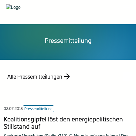
Organisation
Pressemittelungen
Veranstaltungen
Karriere
Stellungnahmen
Publikationen
Energieberatung
Mitglied werden
Mitteilungen
Kontakt
Statistik
Pressemitteilung
Empfehlung
Indizes
Jahresberichte
Alle Pressemitteilungen
02.07.2015
Pressemitteilung
Koalitionsgipfel löst den energiepolitischen
Stillstand auf
Konkrete Vorschläge für die KWK-G-Novelle müssen folgen | Der