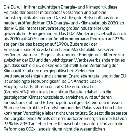
Die EU will in ihrer zukünftigen Energie- und Klimapolitik diese
Politikfelder besser miteinander verzahnen und auf eine
Industriepolitik abstimmen. Das ist die gute Botschaft aus dem
heute veröffentlichten EU-Energie- und -Klimapaket bis 2030, so
der VIK, die Interessenvertretung großer industrieller und
gewerblicher Energiekunden. Das CO2-Minderungsziel soll danach
bis 2030 auf 40 % und der Anteil erneuerbarer Energien auf 27 %
steigen (beides bezogen auf 1990). Zudem soll der
Emissionshandel ab 2021 durch eine Marktstabilitätsreserve
verändert werden. „Angesichts enormer Energiepreisdifferenzen
zwischen der EU und den wichtigsten Wettbewerbsländern ist es
gut, dass sich die EU dieser Realität stellt. Eine Verbindung der
Klimapolitik mit den energiepolitischen Zielen einer
wettbewerbsfähigen und sicheren Energiebereitstellung in der EU
ist unbedingte Notwendigkeit“, so Dr. Annette Loske,
Hauptgeschäftsführerin des VIK. Die europäische
(Grundstoff-)Industrie ist wichtiger Baustein dabei. Um die
gesteigerten Klimaschutzziele zu erreichen, wird auf deren
Innovationskraft und Effizienzpotenzial gesetzt werden müssen.
Aber die konstruktive Grundstimmung des Pakets wird durch die
konkreten Vorschläge leider nicht unterstützt. So setzt die separate
Zielvorgabe eines Anteils der erneuerbaren Energien in der EU von
27 % bis 2030 auf eher teure Klimaschutzvarianten. Und auch die
Reform des CO2-Handels räumt nicht die wesentlichen