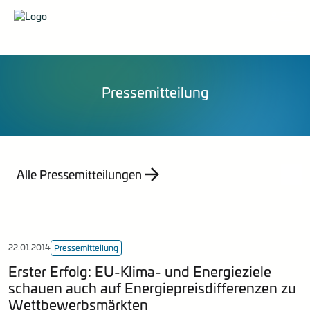
Organisation
Pressemittelungen
Veranstaltungen
Karriere
Stellungnahmen
Publikationen
Energieberatung
Mitglied werden
Mitteilungen
Kontakt
Statistik
Pressemitteilung
Empfehlung
Indizes
Jahresberichte
Alle Pressemitteilungen
22.01.2014
Pressemitteilung
Erster Erfolg: EU-Klima- und Energieziele
schauen auch auf Energiepreisdifferenzen zu
Wettbewerbsmärkten