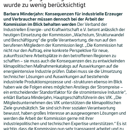
wurde zu wenig berücksichtigt
Barbara Minderjahn: Konsequenzen für industrielle Erzeuger
und Verbraucher müssen dennoch bei der Arbeit der
Kommission im Blick behalten werden
Der Verband der
Industriellen Energie- und Kraftwirtschaft e.V. betont anlässlich der
heutigen Einsetzung der Kommission „Wachstum, Strukturwandel
und Beschäftigung“ die große Verantwortung, die nun auf den
berufenen Mitgliedern der Kommission liegt. „Die Kommission hat
nicht nur den Auftrag, eine konkrete Perspektive für neue,
zukunftssichere Arbeitsplätze in den betroffenen Regionen zu
schaffen – sie muss auch die Konsequenzen des zu entwickelnden
klimapolitischen Maßnahmenkatalogs auf Auswirkungen auf die
energieintensive Industrie prüfen. Dabei muss sie die Umsetzung
technischer Lösungen und Auswirkungen auf bestehende
industrielle Produktionsprozesse und -strukturen ebenso im Blick
haben wie die Folgen eines möglichen Anstiegs der Strompreise –
ein entscheidender Standortfaktor für die stromintensive Industrie“,
erklärt Barbara Minderjahn, Hauptgeschäftsführerin des VIK. „Die
Mitgliedsunternehmen des VIK unterstützen die klimapolitischen
Ziele grundsätzlich. Sie sind sich ihrer sozialen Verantwortung
bewusst, haben großes Interesse an ausgewogenen Lösungen und
werden die Arbeit der Kommission gerne mit ihrer
industriepolitischen und technischen Expertise unterstützen.“ Es ist
wichtig, dass die Kommission nun sehr transparent arbeitet und zu