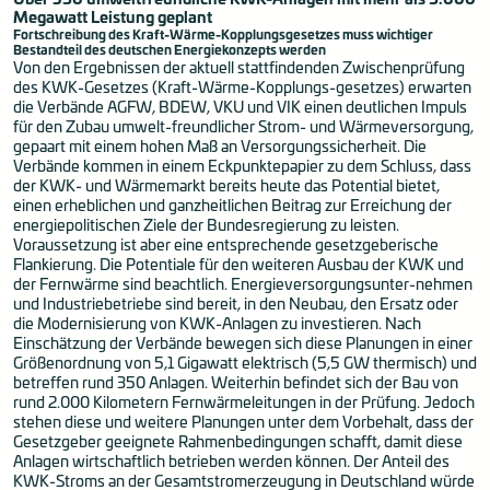
Megawatt Leistung geplant
Fortschreibung des Kraft-Wärme-Kopplungsgesetzes muss wichtiger
Bestandteil des deutschen Energiekonzepts werden
Von den Ergebnissen der aktuell stattfindenden Zwischenprüfung
des KWK-Gesetzes (Kraft-Wärme-Kopplungs-gesetzes) erwarten
die Verbände AGFW, BDEW, VKU und VIK einen deutlichen Impuls
für den Zubau umwelt-freundlicher Strom- und Wärmeversorgung,
gepaart mit einem hohen Maß an Versorgungssicherheit. Die
Verbände kommen in einem Eckpunktepapier zu dem Schluss, dass
der KWK- und Wärmemarkt bereits heute das Potential bietet,
einen erheblichen und ganzheitlichen Beitrag zur Erreichung der
energiepolitischen Ziele der Bundesregierung zu leisten.
Voraussetzung ist aber eine entsprechende gesetzgeberische
Flankierung. Die Potentiale für den weiteren Ausbau der KWK und
der Fernwärme sind beachtlich. Energieversorgungsunter-nehmen
und Industriebetriebe sind bereit, in den Neubau, den Ersatz oder
die Modernisierung von KWK-Anlagen zu investieren. Nach
Einschätzung der Verbände bewegen sich diese Planungen in einer
Größenordnung von 5,1 Gigawatt elektrisch (5,5 GW thermisch) und
betreffen rund 350 Anlagen. Weiterhin befindet sich der Bau von
rund 2.000 Kilometern Fernwärmeleitungen in der Prüfung. Jedoch
stehen diese und weitere Planungen unter dem Vorbehalt, dass der
Gesetzgeber geeignete Rahmenbedingungen schafft, damit diese
Anlagen wirtschaftlich betrieben werden können. Der Anteil des
KWK-Stroms an der Gesamtstromerzeugung in Deutschland würde