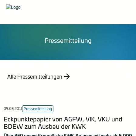
Organisation
Pressemittelungen
Veranstaltungen
Karriere
Stellungnahmen
Publikationen
Energieberatung
Mitglied werden
Mitteilungen
Kontakt
Statistik
Pressemitteilung
Empfehlung
Indizes
Jahresberichte
Alle Pressemitteilungen
09.05.2011
Pressemitteilung
Eckpunktepapier von AGFW, VIK, VKU und
BDEW zum Ausbau der KWK
Über 350 umweltfreundliche KWK-Anlagen mit mehr als 5.000