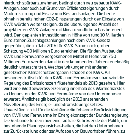
hierdurch spürbar zunehmen, bedingt durch neu gebaute KWK-
Anlagen, aber auch auf Grund von Effizienzsteigerungen durch
Modernisierung und Ersatz von Bestandsanlagen. Die heute
ohnehin bereits hohen CO2-Einsparungen durch den Einsatz von
KWK würden weiter steigen, da die überwiegende Anzahl der
projektierten KWK-Anlagen mit klimafreundlichem Gas befeuert
wird. Den geplanten Investitionen in Höhe von rund 10 Milliarden
Euro stehen Zuschlagszahlungen nach dem KWK-Gesetz
gegenüber, die im Jahr 2016 für KWK-Strom nach grober
Schätzung 400 Millionen Euro erreichen. Die für den Ausbau der
KWK und Fernwärme vorgesehenen Mittel in Höhe von 750
Millionen Euro werden damit in den kommenden Jahren regelmäßig
deutlich unterschritten. Wechselwirkungen mit anderen
gesetzlichen Klimaschutzvorgaben schaden der KWK. Als
besonders kritisch für den KWK- und Fernwärmeausbau wird die
Regelung des Emissionszertifikatehandels ab 2013 gesehen. Hier
wird eine Wettbewerbsverzerrung innerhalb des Wärmemarktes
zu Ungunsten der KWK und Fernwärme von den Unternehmen
erwartet. Ähnliches gilt bezüglich der 2013 anstehenden
Novellierung des Energie- und Stromsteuergesetzes.
Unverständlich ist für die Verbände die fehlende Berücksichtigung
von KWK und Fernwärme im Energiekonzept der Bundesregierung.
Die Verbände fordern hier eine radikale Kehrtwende der Politik, um
bestehende Planungsunsicher-heiten, die bei den Unternehmen
zur Zurückstellung oder gar Aufgabe von Bauvorhaben führen, zu