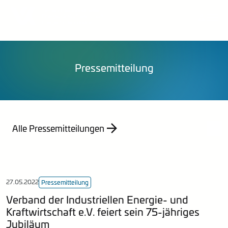
Über uns
Publikationen
Organisation
Pressemittelungen
Veranstaltungen
Karriere
Stellungnahmen
Publikationen
Energieberatung
Mitglied werden
Mitteilungen
Kontakt
Statistik
Pressemitteilung
Empfehlung
Indizes
Jahresberichte
Alle Pressemitteilungen
27.05.2022
Pressemitteilung
Verband der Industriellen Energie- und
Kraftwirtschaft e.V. feiert sein 75-jähriges
Jubiläum