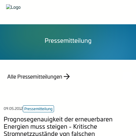
Organisation
Pressemittelungen
Veranstaltungen
Karriere
Stellungnahmen
Publikationen
Energieberatung
Mitglied werden
Mitteilungen
Kontakt
Statistik
Pressemitteilung
Empfehlung
Indizes
Jahresberichte
Alle Pressemitteilungen
09.05.2012
Pressemitteilung
Prognosegenauigkeit der erneuerbaren
Energien muss steigen - Kritische
Stromnetzzustände von falschen