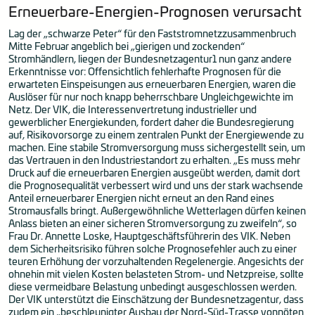
Erneuerbare-Energien-Prognosen verursacht
Lag der „schwarze Peter“ für den Faststromnetzzusammenbruch
Mitte Februar angeblich bei „gierigen und zockenden“
Stromhändlern, liegen der Bundesnetzagentur1 nun ganz andere
Erkenntnisse vor: Offensichtlich fehlerhafte Prognosen für die
erwarteten Einspeisungen aus erneuerbaren Energien, waren die
Auslöser für nur noch knapp beherrschbare Ungleichgewichte im
Netz. Der VIK, die Interessenvertretung industrieller und
gewerblicher Energiekunden, fordert daher die Bundesregierung
auf, Risikovorsorge zu einem zentralen Punkt der Energiewende zu
machen. Eine stabile Stromversorgung muss sichergestellt sein, um
das Vertrauen in den Industriestandort zu erhalten. „Es muss mehr
Druck auf die erneuerbaren Energien ausgeübt werden, damit dort
die Prognosequalität verbessert wird und uns der stark wachsende
Anteil erneuerbarer Energien nicht erneut an den Rand eines
Stromausfalls bringt. Außergewöhnliche Wetterlagen dürfen keinen
Anlass bieten an einer sicheren Stromversorgung zu zweifeln“, so
Frau Dr. Annette Loske, Hauptgeschäftsführerin des VIK. Neben
dem Sicherheitsrisiko führen solche Prognosefehler auch zu einer
teuren Erhöhung der vorzuhaltenden Regelenergie. Angesichts der
ohnehin mit vielen Kosten belasteten Strom- und Netzpreise, sollte
diese vermeidbare Belastung unbedingt ausgeschlossen werden.
Der VIK unterstützt die Einschätzung der Bundesnetzagentur, dass
zudem ein „beschleunigter Ausbau der Nord-Süd-Trasse vonnöten