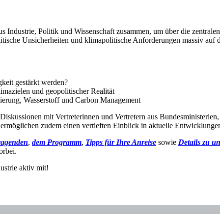
s Industrie, Politik und Wissenschaft zusammen, um über die zentralen
olitische Unsicherheiten und klimapolitische Anforderungen massiv auf 
gkeit gestärkt werden?
imazielen und geopolitischer Realität
fizierung, Wasserstoff und Carbon Management
nd Diskussionen mit Vertreterinnen und Vertretern aus Bundesministeri
 ermöglichen zudem einen vertieften Einblick in aktuelle Entwicklun
ragenden
,
dem Programm
,
Tipps für Ihre Anreise
sowie
Details zu u
orbei.
ustrie aktiv mit!