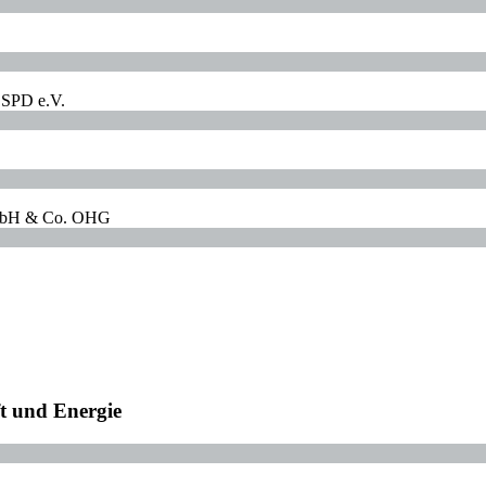
r SPD e.V.
 GmbH & Co. OHG
ft und Energie