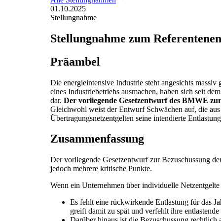
01.10.2025
Stellungnahme
Stellungnahme zum Referentenen
Präambel
Die energieintensive Industrie steht angesichts massiv
eines Industriebetriebs ausmachen, haben sich seit de
dar.
Der vorliegende Gesetzentwurf des BMWE zur B
Gleichwohl weist der Entwurf Schwächen auf, die aus 
Übertragungsnetzentgelten seine intendierte Entlastun
Zusammenfassung
Der vorliegende Gesetzentwurf zur Bezuschussung der Ü
jedoch mehrere kritische Punkte.
Wenn ein Unternehmen über individuelle Netzentgelte v
Es fehlt eine rückwirkende Entlastung für das J
greift damit zu spät und verfehlt ihre entlastend
Darüber hinaus ist die Bezuschussung rechtlich 