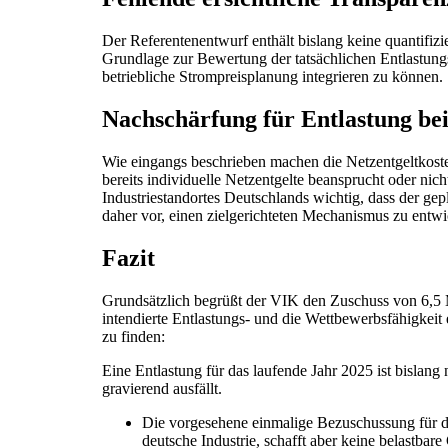
Der Referentenentwurf enthält bislang keine quantifizi
Grundlage zur Bewertung der tatsächlichen Entlastungs
betriebliche Strompreisplanung integrieren zu können.
Nachschärfung für Entlastung bei
Wie eingangs beschrieben machen die Netzentgeltkoste
bereits individuelle Netzentgelte beansprucht oder nic
Industriestandortes Deutschlands wichtig, dass der ge
daher vor, einen zielgerichteten Mechanismus zu entwick
Fazit
Grundsätzlich begrüßt der VIK den Zuschuss von 6,5 
intendierte Entlastungs- und die Wettbewerbsfähigkeit
zu finden:
Eine Entlastung für das laufende Jahr 2025 ist bislan
gravierend ausfällt.
Die vorgesehene einmalige Bezuschussung für das
deutsche Industrie, schafft aber keine belastbare