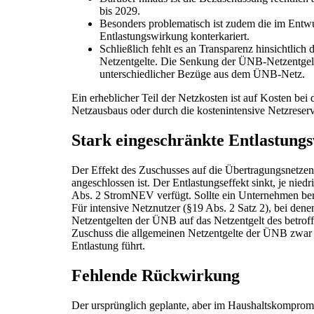
bis 2029.
Besonders problematisch ist zudem die im Entwur
Entlastungswirkung konterkariert.
Schließlich fehlt es an Transparenz hinsichtlic
Netzentgelte. Die Senkung der ÜNB-Netzentgelte
unterschiedlicher Bezüge aus dem ÜNB-Netz.
Ein erheblicher Teil der Netzkosten ist auf Kosten b
Netzausbaus oder durch die kostenintensive Netzreserv
Stark eingeschränkte Entlastungs
Der Effekt des Zuschusses auf die Übertragungsnetzent
angeschlossen ist. Der Entlastungseffekt sinkt, je nie
Abs. 2 StromNEV verfügt. Sollte ein Unternehmen berei
Für intensive Netznutzer (§19 Abs. 2 Satz 2), bei den
Netzentgelten der ÜNB auf das Netzentgelt des betrof
Zuschuss die allgemeinen Netzentgelte der ÜNB zwar red
Entlastung führt.
Fehlende Rückwirkung
Der ursprünglich geplante, aber im Haushaltskompromis