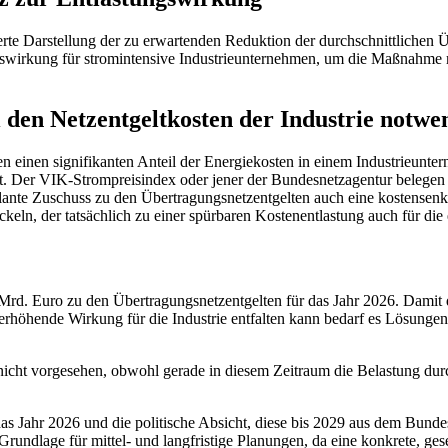
erte Darstellung der zu erwartenden Reduktion der durchschnittlichen Ü
wirkung für stromintensive Industrieunternehmen, um die Maßnahme rea
 den Netzentgeltkosten der Industrie notwe
n einen signifikanten Anteil der Energiekosten in einem Industrieun
ht. Der VIK-Strompreisindex oder jener der Bundesnetzagentur belegen d
plante Zuschuss zu den Übertragungsnetzentgelten auch eine kostensenk
eln, der tatsächlich zu einer spürbaren Kostenentlastung auch für die e
Mrd. Euro zu den Übertragungsnetzentgelten für das Jahr 2026. Damit 
 erhöhende Wirkung für die Industrie entfalten kann bedarf es Lösunge
g nicht vorgesehen, obwohl gerade in diesem Zeitraum die Belastung du
 Jahr 2026 und die politische Absicht, diese bis 2029 aus dem Bundesha
 Grundlage für mittel- und langfristige Planungen, da eine konkrete, ge