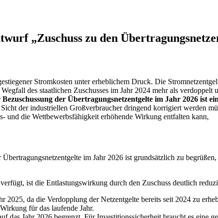
twurf „Zuschuss zu den Übertragungsnetzen
 gestiegener Stromkosten unter erheblichem Druck. Die Stromnetzentgel
m Wegfall des staatlichen Zuschusses im Jahr 2024 mehr als verdoppelt 
ezuschussung der Übertragungsnetzentgelte im Jahr 2026 ist ein 
Sicht der industriellen Großverbraucher dringend korrigiert werden mü
gs- und die Wettbewerbsfähigkeit erhöhende Wirkung entfalten kann,
bertragungsnetzentgelte im Jahr 2026 ist grundsätzlich zu begrüßen, en
erfügt, ist die Entlastungswirkung durch den Zuschuss deutlich reduzie
ahr 2025, da die Verdopplung der Netzentgelte bereits seit 2024 zu er
e Wirkung für das laufende Jahr.
auf das Jahr 2026 begrenzt. Für Investitionssicherheit braucht es eine