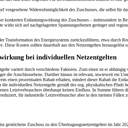
f vorgesehene Widerrufsmöglichkeit des Zuschusses, die selbst für das
h der konkreten Entlastungswirkung des Zuschusses – insbesondere in B
 wirkt sich auf nachgelagerten Spannungsebenen geringer und regional
ei der Transformation des Energiesystems zurückzuführen, etwa durch 
e. Diese Kosten sollten dauerhaft aus den Netzentgelten herausgelöst u
wirkung bei individuellen Netzentgelten
gelte variiert durch verschiedene Faktoren. Zum einen ist er abhängig
driger die Anschlussebene. Darüber hinaus ist relevant, inwieweit ein U
ts einen prozentualen Rabatt erhalten, mindert dieser Rabatt die Entl
en die individuellen Netzentgelte gemäß des sog. physikalischen Pfads 
fenen Letztverbrauchers überhaupt keinen Einfluss. In Summe führen di
uziert, für industrielle Letztverbraucher aber in den meisten Fällen 
s gestrichene Zuschuss zu den Übertragungsnetzentgelten im Jahr 2024