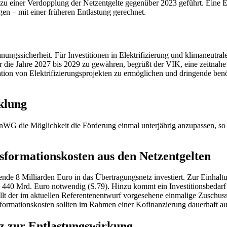
 einer Verdopplung der Netzentgelte gegenüber 2023 geführt. Eine Ent
gen – mit einer früheren Entlastung gerechnet.
ungssicherheit. Für Investitionen in Elektrifizierung und klimaneutrale
r die Jahre 2027 bis 2029 zu gewähren, begrüßt der VIK, eine zeitnah
tion von Elektrifizierungsprojekten zu ermöglichen und dringende benö
klung
nWG die Möglichkeit die Förderung einmal unterjährig anzupassen, so d
sformationskosten aus den Netzentgelten
de 8 Milliarden Euro in das Übertragungsnetz investiert. Zur Einhal
40 Mrd. Euro notwendig (S.79). Hinzu kommt ein Investitionsbedarf 
llt der im aktuellen Referentenentwurf vorgesehene einmalige Zuschuss
formationskosten sollten im Rahmen einer Kofinanzierung dauerhaft a
nz zur Entlastungswirkung