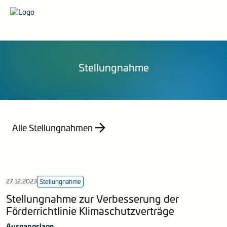
Organisation
Pressemittelungen
Veranstaltungen
Karriere
Stellungnahmen
Publikationen
Energieberatung
Mitglied werden
Mitteilungen
Kontakt
Statistik
Stellungnahme
Empfehlung
Indizes
Jahresberichte
Alle Stellungnahmen
27.12.2023
Stellungnahme
Stellungnahme zur Verbesserung der
Förderrichtlinie Klimaschutzverträge
Ausgangslage