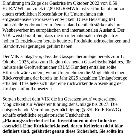
Einführung im Zuge der Gaskrise im Oktober 2022 von 0,59
EUR/MWh auf zuletzt 2,89 EUR/MWh fast verfünffacht und zu
einem erheblichen Kostenfaktor für Unternehmen mit
erdgasintensiven Prozessen entwickelt. Diese Belastung traf
industrielle Verbraucher in Deutschland deutlich stärker als ihre
Wettbewerber im europäischen und internationalen Ausland. Der
VIK weist darauf hin, dass die im internationalen Vergleich zu
hohen Energiekosten bereits heute zu Produktionsdrosselungen und
Standortverlagerungen geführt haben.
Der VIK schlägt vor, dass die Gasspeicherumlage bereits zum 1.
Oktober 2025, also zum Beginn des neuen Gaswirtschaftsjahres, für
industrielle Großverbraucher (RLM-Kunden) entfallen sollte.
Hilfreich wäre zudem, wenn Unternehmen die Möglichkeit einer
Rückvergütung der bereits im Jahr 2025 gezahlten Umlagebeträge
erhalten. Dies ließe sich über eine rückwirkende Absenkung der
Umlage auf null umsetzen.
Sorgen bereitet dem VIK die im Gesetzentwurf vorgesehene
Möglichkeit zur Wiedereinführung der Umlage bis 2027. Die
entsprechende Verordnungsermächtigung (§ 35h RefE EnWG)
schaffe erhebliche regulatorische Unsicherheit.
„Planungssicherheit ist für Investitionen in der Industrie
essenziell. Eine Rückkehrklausel, deren Kriterien nicht klar
definiert sind, gefährdet genau diese Sicherheit. Sie sollte im