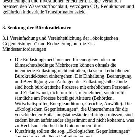
beschleunigen und Investitionen erleichtern. Lange Verfahren
bremsen den Wasserstoffhochlauf, verzögern CO₂-Reduktionen und
gefährden industrielle Transformationsziele.
3. Senkung der Bürokratiekosten
3.1 Vereinfachung und Vereinheitlichung der „ökologischen
Gegenleistungen“ und Reduzierung auf die EU-
Mindestanforderungen
Die Entlastungsmechanismen für energiewende- und
klimaschutzbedingte Mehrkosten können oftmals die
intendierte Entlastung nicht entfalten, da sie mit erheblichen
Bürokratiekosten einhergehen. Die Einhaltung, Beantragung
und Bewilligung von Anträgen der Entlastungstatbestände
sind hoch bürokratische Prozesse mit erheblichem Personal-
und Zeitaufwand, nicht nur für Unternehmen, sondern für
sämtliche am Prozess beteiligte Akteure (Behörden,
Wirtschaftsprüfer, Energieauditoren, Gerichte, Anwälte). Die
„ökologischen Gegenleistungen“, die Unternehmen für die
verschiedenen Entlastungstatbestände erbringen müssen, sind
zudem kaum aufeinander abgestimmt und nicht kohärent, was
zu Rechtsunsicherheit für Unternehmen führt.
Kurzfristig sollten die sog. „ökologischen Gegenleistungen“
sowie darin enthaltene Definitionen und