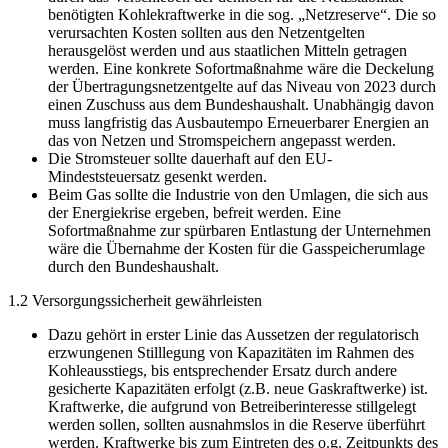
benötigten Kohlekraftwerke in die sog. „Netzreserve“. Die so
verursachten Kosten sollten aus den Netzentgelten
herausgelöst werden und aus staatlichen Mitteln getragen
werden. Eine konkrete Sofortmaßnahme wäre die Deckelung
der Übertragungsnetzentgelte auf das Niveau von 2023 durch
einen Zuschuss aus dem Bundeshaushalt. Unabhängig davon
muss langfristig das Ausbautempo Erneuerbarer Energien an
das von Netzen und Stromspeichern angepasst werden.
Die Stromsteuer sollte dauerhaft auf den EU-
Mindeststeuersatz gesenkt werden.
Beim Gas sollte die Industrie von den Umlagen, die sich aus
der Energiekrise ergeben, befreit werden. Eine
Sofortmaßnahme zur spürbaren Entlastung der Unternehmen
wäre die Übernahme der Kosten für die Gasspeicherumlage
durch den Bundeshaushalt.
1.2 Versorgungssicherheit gewährleisten
Dazu gehört in erster Linie das Aussetzen der regulatorisch
erzwungenen Stilllegung von Kapazitäten im Rahmen des
Kohleausstiegs, bis entsprechender Ersatz durch andere
gesicherte Kapazitäten erfolgt (z.B. neue Gaskraftwerke) ist.
Kraftwerke, die aufgrund von Betreiberinteresse stillgelegt
werden sollen, sollten ausnahmslos in die Reserve überführt
werden. Kraftwerke bis zum Eintreten des o.g. Zeitpunkts des