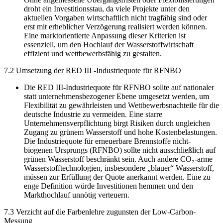
droht ein Investitionsstau, da viele Projekte unter den
aktuellen Vorgaben wirtschaftlich nicht tragfähig sind oder
erst mit erheblicher Verzögerung realisiert werden können.
Eine marktorientierte Anpassung dieser Kriterien ist
essenziell, um den Hochlauf der Wasserstoffwirtschaft
effizient und wettbewerbsfähig zu gestalten.
7.2 Umsetzung der RED III -Industriequote für RFNBO
Die RED III-Industriequote für RFNBO sollte auf nationaler
statt unternehmensbezogener Ebene umgesetzt werden, um
Flexibilität zu gewährleisten und Wettbewerbsnachteile für die
deutsche Industrie zu vermeiden. Eine starre
Unternehmensverpflichtung birgt Risiken durch ungleichen
Zugang zu grünem Wasserstoff und hohe Kostenbelastungen.
Die Industriequote für erneuerbare Brennstoffe nicht-
biogenen Ursprungs (RFNBO) sollte nicht ausschließlich auf
grünen Wasserstoff beschränkt sein. Auch andere CO₂-arme
Wasserstofftechnologien, insbesondere „blauer“ Wasserstoff,
müssen zur Erfüllung der Quote anerkannt werden. Eine zu
enge Definition würde Investitionen hemmen und den
Markthochlauf unnötig verteuern.
7.3 Verzicht auf die Farbenlehre zugunsten der Low-Carbon-
Messung