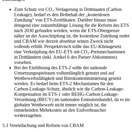
Zum Schutz vor CO₂-Verlagerung in Drittstaaten (Carbon
Leakage), bedarf es den Beibehalt der „kostenlosen
Zuteilung“ von ETS-Zertifikaten. Darüber hinaus muss
dringend eine zukunftsfähige Lösung für die Reform des ETS
nach 2030 gefunden werden, wenn die ETS-Obergrenze
näher an der Ausschöpfung ist, die kostenlose Zuteilung endet
und CBAM wie derzeit absehbar seinen Zweck nicht
vollends erfüllt. Perspektivisch sollte das EU-Klimagesetz
eine Verknüpfung des EU-ETS mit CO₂-Preismechanismen
in Drittländern (inkl. Artikel 6 des Pariser Abkommens)
vorsehen.
Bei der Einführung des ETS-2 sollte der nationale
Umsetzungsspielraum vollumfänglich genutzt und auf
Wettbewerbsfähigkeit und Bürokratieminimierung gesetzt
werden. Es bedarf beim ETS-2 Mechanismen für den
Carbon-Leakage-Schutz, ähnlich wie die Carbon-Leakage-
Kompensation im ETS-1 oder BEHG-Carbon-Leakage-
Verordnung (BECV) im nationalen Emissionshandel, da es im
globalen Wettbewerb nicht immer möglich ist, die
entstehenden Mehrkosten an den Endverbraucher
weiterzugeben.
5.3 Vereinfachung und Reform von CBAM