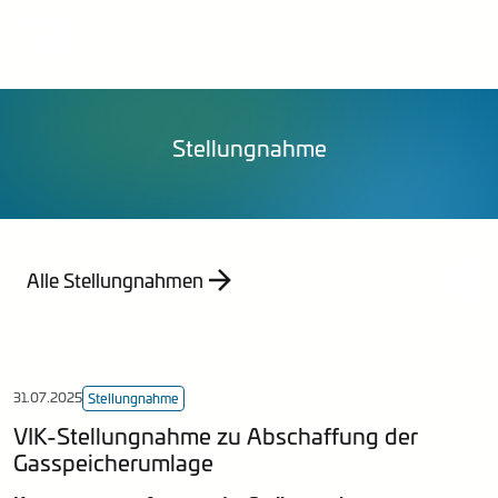
Über uns
Publikationen
Organisation
Pressemittelungen
Veranstaltungen
Karriere
Stellungnahmen
Publikationen
Energieberatung
Mitglied werden
Mitteilungen
Kontakt
Statistik
Stellungnahme
Empfehlung
Indizes
Jahresberichte
Alle Stellungnahmen
31.07.2025
Stellungnahme
VIK-Stellungnahme zu Abschaffung der
Gasspeicherumlage