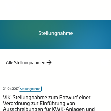
Über uns
Publikationen
Organisation
Pressemittelungen
Veranstaltungen
Karriere
Stellungnahmen
Publikationen
Energieberatung
Mitglied werden
Mitteilungen
Kontakt
Statistik
Stellungnahme
Empfehlung
Indizes
Jahresberichte
Alle Stellungnahmen
24.04.2017
Stellungnahme
VIK-Stellungnahme zum Entwurf einer
Verordnung zur Einführung von
Ausschreibungen für KWK-Anlagen und