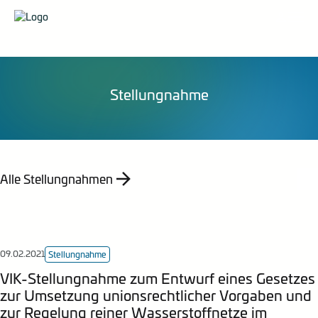
Organisation
Pressemittelungen
Veranstaltungen
Karriere
Stellungnahmen
Publikationen
Energieberatung
Mitglied werden
Mitteilungen
Kontakt
Statistik
Stellungnahme
Empfehlung
Indizes
Jahresberichte
Alle Stellungnahmen
09.02.2021
Stellungnahme
VIK-Stellungnahme zum Entwurf eines Gesetzes
zur Umsetzung unionsrechtlicher Vorgaben und
zur Regelung reiner Wasserstoffnetze im