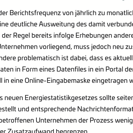
r Berichtsfrequenz von jährlich zu monatlich
eine deutliche Ausweitung des damit verbun
in der Regel bereits infolge Erhebungen ander
Unternehmen vorliegend, muss jedoch neu z
dere problematisch ist dabei, dass es aktuell
Daten in Form eines Datenfiles in ein Portal d
ll in eine Online-Eingabemaske eingetragen
 neuen Energiestatistikgesetzes sollte seite
estellt und entsprechende Nachrichtenformate
n betroffenen Unternehmen der Prozess weni
der Zusatzaufwand begrenzen.