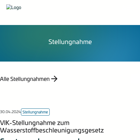
Organisation
Pressemittelungen
Veranstaltungen
Karriere
Stellungnahmen
Publikationen
Energieberatung
Mitglied werden
Mitteilungen
Kontakt
Statistik
Stellungnahme
Empfehlung
Indizes
Jahresberichte
Alle Stellungnahmen
30.04.2024
Stellungnahme
VIK-Stellungnahme zum
Wasserstoffbeschleunigungsgesetz