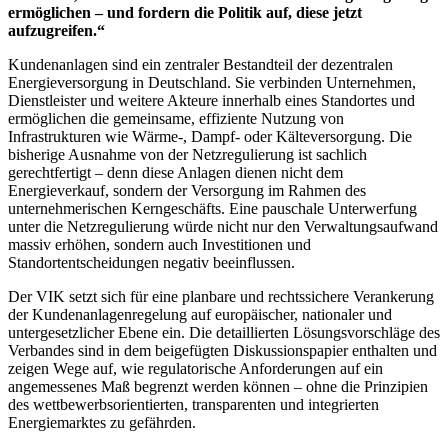
ermöglichen – und fordern die Politik auf, diese jetzt
aufzugreifen.“
Kundenanlagen sind ein zentraler Bestandteil der dezentralen
Energieversorgung in Deutschland. Sie verbinden Unternehmen,
Dienstleister und weitere Akteure innerhalb eines Standortes und
ermöglichen die gemeinsame, effiziente Nutzung von
Infrastrukturen wie Wärme-, Dampf- oder Kälteversorgung. Die
bisherige Ausnahme von der Netzregulierung ist sachlich
gerechtfertigt – denn diese Anlagen dienen nicht dem
Energieverkauf, sondern der Versorgung im Rahmen des
unternehmerischen Kerngeschäfts. Eine pauschale Unterwerfung
unter die Netzregulierung würde nicht nur den Verwaltungsaufwand
massiv erhöhen, sondern auch Investitionen und
Standortentscheidungen negativ beeinflussen.
Der VIK setzt sich für eine planbare und rechtssichere Verankerung
der Kundenanlagenregelung auf europäischer, nationaler und
untergesetzlicher Ebene ein. Die detaillierten Lösungsvorschläge des
Verbandes sind in dem beigefügten Diskussionspapier enthalten und
zeigen Wege auf, wie regulatorische Anforderungen auf ein
angemessenes Maß begrenzt werden können – ohne die Prinzipien
des wettbewerbsorientierten, transparenten und integrierten
Energiemarktes zu gefährden.